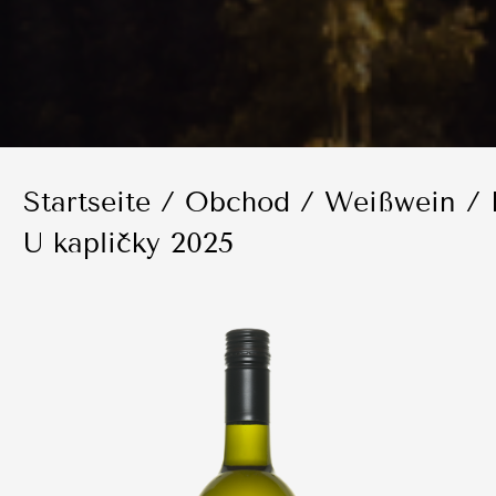
Startseite
/
Obchod
/
Weißwein
/ 
U kapličky 2025