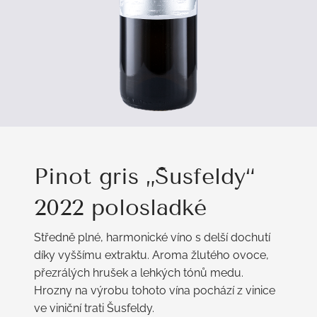
Pinot gris „Šusfeldy“
2022 polosladké
Středně plné, harmonické víno s delší dochutí
díky vyššímu extraktu. Aroma žlutého ovoce,
přezrálých hrušek a lehkých tónů medu.
Hrozny na výrobu tohoto vína pochází z vinice
ve viniční trati Šusfeldy.