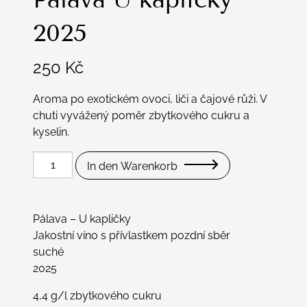
2025
250
Kč
Aroma po exotickém ovoci, liči a čajové růži. V
chuti vyvážený poměr zbytkového cukru a
kyselin.
Pálava
In den Warenkorb
U
kapličky
2025
Pálava – U kapličky
Menge
Jakostní víno s přívlastkem pozdní sběr
suché
2025
4,4 g/l zbytkového cukru