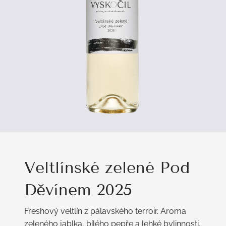
Veltlínské zelené Pod
Děvínem 2025
Freshový veltlín z pálavského terroir. Aroma
zeleného jablka, bílého pepře a lehké bylinnosti.