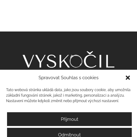
Spravovat Souhlas s cookies
Šakvická 22
Tato webová stránka ukládá data, jako jsou soubory cookie, aby umožnila
základní fungování stránek, jakož i marketing, personalizaci a analýzu.
693 01 Strachotín
Nastavení můžete kdykoli změnit nebo přijmout výchozí nastavení.
08189285
CZ08189285
Přijmout
+420 776 823 123
+420 774 439 297
Odmítnout