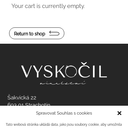
Your cart is currently empty.
Return to shop
Šakvická 22
693 01 Strachotín
Spravovat Souhlas s cookies
08189285
CZ08189285
Tato webová stránka ukládá data, jako jsou soubory cookie, aby umožnila