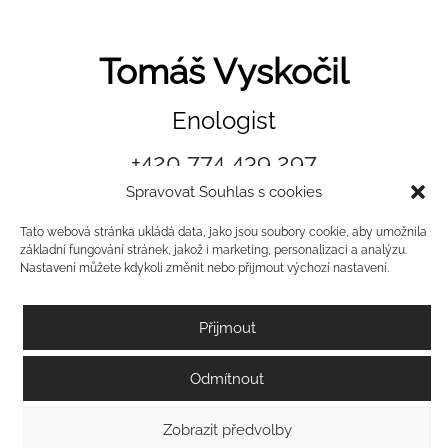
Tomáš Vyskočil
Enologist
+420 774 439 297
Spravovat Souhlas s cookies
info@
vyskocil-vinarstvi.cz
Tato webová stránka ukládá data, jako jsou soubory cookie, aby umožnila
základní fungování stránek, jakož i marketing, personalizaci a analýzu.
Nastavení můžete kdykoli změnit nebo přijmout výchozí nastavení.
Přijmout
Odmítnout
Zobrazit předvolby