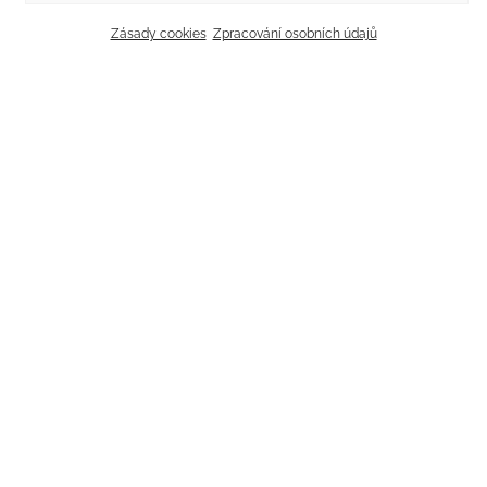
Zásady cookies
Zpracování osobních údajů
Radka Vyskočilová
sales & guesthouse manager
+420 776 823 123
penzion@
vyskocil-vinarstvi.cz