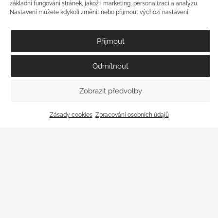
základní fungování stránek, jakož i marketing, personalizaci a analýzu.
Středně plné, harmonické víno s příjemnou
Nastavení můžete kdykoli změnit nebo přijmout výchozí nastavení.
kyselinou. Aroma žlutého ovoce, přezrálých
hrušek a lehkých tónů medu. Hrozny na výrobu
Přijmout
tohoto vína pochází z vinice ve viniční trati
Šusfeldy.
Odmítnout
200
Kč
Zobrazit předvolby
Přidat do košíku
Zásady cookies
Zpracování osobních údajů