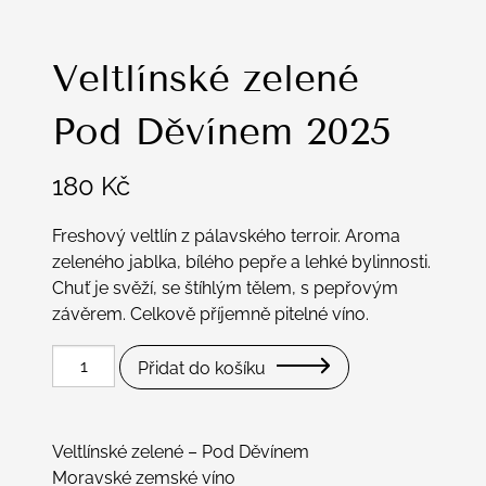
Veltlínské zelené
Pod Děvínem 2025
180
Kč
Freshový veltlín z pálavského terroir. Aroma
zeleného jablka, bílého pepře a lehké bylinnosti.
Chuť je svěží, se štíhlým tělem, s pepřovým
závěrem. Celkově příjemně pitelné víno.
Veltlínské
Přidat do košíku
zelené
Pod
Děvínem
Veltlínské zelené – Pod Děvínem
2025
Moravské zemské víno