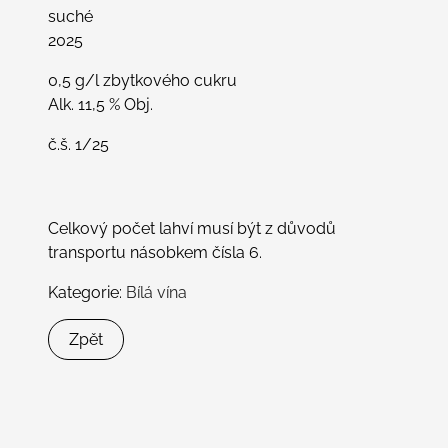
množství
suché
2025
0,5 g/l zbytkového cukru
Alk. 11,5 % Obj.
č.š. 1/25
Celkový počet lahví musí být z důvodů
transportu násobkem čísla 6.
Kategorie:
Bílá vína
Zpět