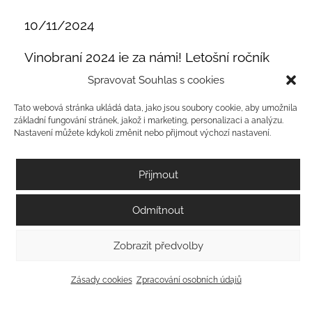
10/11/2024
Vinobraní 2024 je za námi! Letošní ročník
byl rychlý a plný extrémů. Vegetace začala
Spravovat Souhlas s cookies
o tři týdny dříve, než je obvyklé. Přidaly se
Tato webová stránka ukládá data, jako jsou soubory cookie, aby umožnila
jarní mrazy, silné srážky a suché léto…...
základní fungování stránek, jakož i marketing, personalizaci a analýzu.
Nastavení můžete kdykoli změnit nebo přijmout výchozí nastavení.
Více
Přijmout
Odmítnout
Zobrazit předvolby
Zásady cookies
Zpracování osobních údajů